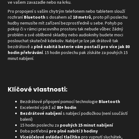
ve vašem zavazadle nebo na krku.
Pro propojení s vaším chytrým telefonem nebo tabletem slouží
rozhraní
Bluetooth
s dosahem až
10 metrů
, proto při poslechu
hudby nemusíte mít zařízení bezprostředně u sebe. Pohyb po
pokoji či v rámci pracovního prostoru tak nebude vůbec žádný
problém a své oblíbené skladby nebo audioknihy budete moci
poslouchat skutečně kdekoliv. Nabíjet je lze jak drátově tak
bezdrátově a
plně nabitá baterie vám postačí pro více jak 80
hodin přehrávání
. 15 hodin poslechu pak získáte za pouhých 15
minut nabíjení.
Klíčové vlastnosti:
Bezdrátové připojení pomocí technologie
Bluetooth
Excelentní výdrž až
80+ hodin
Bezdrátové nabíjení
s nabíjecí podložkou (není součástí
balení)
15 hodin poslechu za
pouhých 15 minut nabíjení
Doba potřebná
pro plné nabití 3 hodiny
Víceúčelové ovládací tlačítko
pro vypnutí sluchátek,