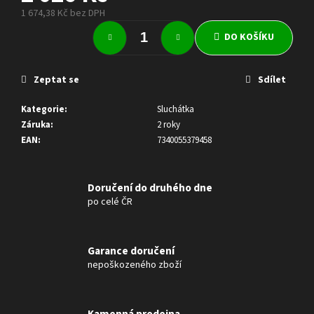
m
1 674,38 Kč bez DPH
e
Měrná
DO KOŠÍKU
cena:
DYSON
WASH
Zeptat se
Sdílet
G1
WET
FLOOR
Kategorie
:
Sluchátka
CLEANER
Záruka
:
2 roky
8
EAN
:
7340055379458
099
Kč
Doručení do druhého dne
po celé ČR
Garance doručení
nepoškozeného zboží