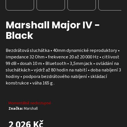
a
j
í
Marshall Major IV -
t
Black
?
Bezdrátová sluchátka • 40mm dynamické reproduktory •
HLEDAT
impedance 32 Ohm • frekvence 20 až 20 000 Hz • citlivost
99 dB • dosah 10 m • Bluetooth • 3,5mm jack • ovládání na
D
sluchátkách • výdrž až 80 hodin na nabití • doba nabíjení 3
o
hodiny • podpora bezdrátového nabíjení • skládací
p
konstrukce • váha 165 g .
o
r
u
Momentálně nedostupné
č
Značka:
Marshall
u
j
2 026 Kč
e