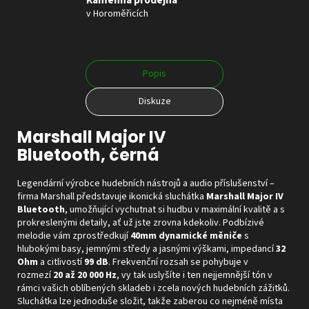
Kamenná prodejna
v Horoměřicích
Popis
Diskuze
Marshall Major IV
Bluetooth, černá
Legendární výrobce hudebních nástrojů a audio příslušenství –
firma Marshall představuje ikonická sluchátka
Marshall Major
IV
Bluetooth
, umožňující vychutnat si hudbu v maximální kvalitě a s
prokreslenými detaily, ať už jste zrovna kdekoliv. Podbízivé
melodie vám zprostředkují
40mm dynamické měniče
s
hlubokými basy, jemnými středy a jasnými výškami, impedancí
32
Ohm
a citlivostí
99 dB
. Frekvenční rozsah se pohybuje v
rozmezí
20 až 20 000 Hz
, vy tak uslyšíte i ten nejjemnější tón v
rámci vašich oblíbených skladeb i zcela nových hudebních zážitků.
Sluchátka lze jednoduše složit, takže zaberou co nejméně místa