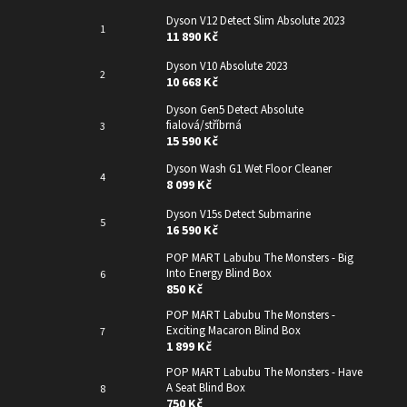
Dyson V12 Detect Slim Absolute 2023
11 890 Kč
Dyson V10 Absolute 2023
10 668 Kč
Dyson Gen5 Detect Absolute
fialová/stříbrná
15 590 Kč
Dyson Wash G1 Wet Floor Cleaner
8 099 Kč
Dyson V15s Detect Submarine
16 590 Kč
POP MART Labubu The Monsters - Big
Into Energy Blind Box
850 Kč
POP MART Labubu The Monsters -
Exciting Macaron Blind Box
1 899 Kč
POP MART Labubu The Monsters - Have
A Seat Blind Box
750 Kč