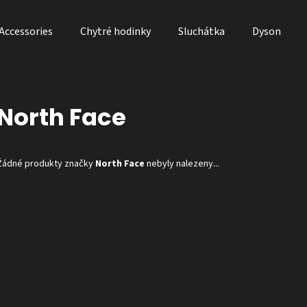
Accessories
Chytré hodinky
Sluchátka
Dyson
Co potřebujete najít?
North Face
Doporučujeme
Žádné produkty značky
North Face
nebyly nalezeny...
DYSON V10 ABSOLUTE 2023
DYSON GEN
FIAL
10 668 Kč
1