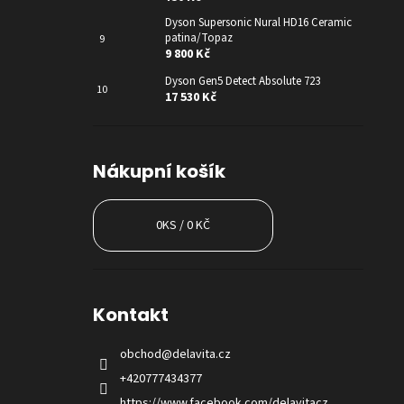
Dyson Supersonic Nural HD16 Ceramic
patina/Topaz
9 800 Kč
Dyson Gen5 Detect Absolute 723
17 530 Kč
Nákupní košík
0
KS /
0 KČ
Kontakt
obchod
@
delavita.cz
+420777434377
https://www.facebook.com/delavitacz